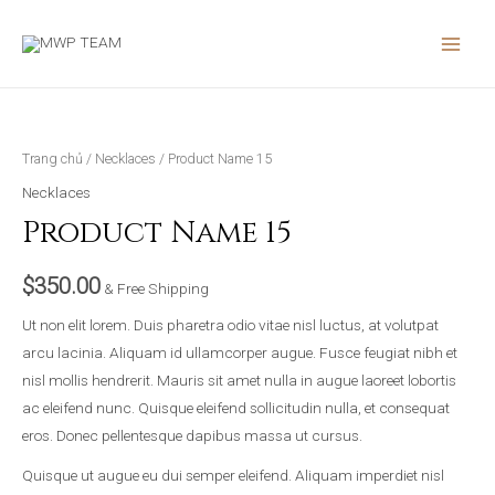
Nhảy
MAIN
tới
MEN
nội
dung
Product
Name
15
Trang chủ
/
Necklaces
/ Product Name 15
số
Necklaces
lượng
Product Name 15
$
350.00
& Free Shipping
Ut non elit lorem. Duis pharetra odio vitae nisl luctus, at volutpat
arcu lacinia. Aliquam id ullamcorper augue. Fusce feugiat nibh et
nisl mollis hendrerit. Mauris sit amet nulla in augue laoreet lobortis
ac eleifend nunc. Quisque eleifend sollicitudin nulla, et consequat
eros. Donec pellentesque dapibus massa ut cursus.
Quisque ut augue eu dui semper eleifend. Aliquam imperdiet nisl