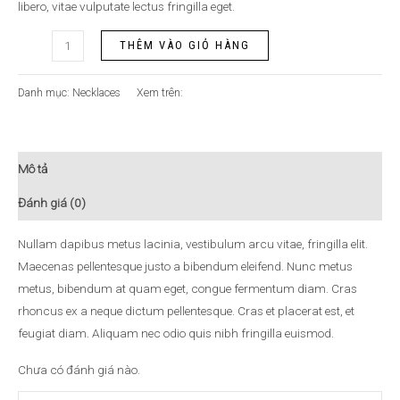
libero, vitae vulputate lectus fringilla eget.
THÊM VÀO GIỎ HÀNG
Danh mục:
Necklaces
Xem trên:
Mô tả
Đánh giá (0)
Nullam dapibus metus lacinia, vestibulum arcu vitae, fringilla elit.
Maecenas pellentesque justo a bibendum eleifend. Nunc metus
metus, bibendum at quam eget, congue fermentum diam. Cras
rhoncus ex a neque dictum pellentesque. Cras et placerat est, et
feugiat diam. Aliquam nec odio quis nibh fringilla euismod.
Chưa có đánh giá nào.