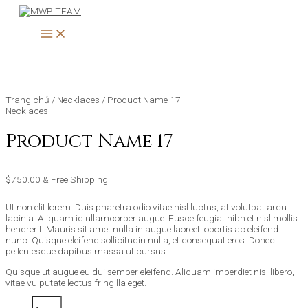
MAIN
Nhảy
Product
Search
MENU
tới
Name
…
nội
17
dung
số
lượng
Trang chủ
/
Necklaces
/ Product Name 17
Necklaces
Product Name 17
$
750.00
& Free Shipping
Ut non elit lorem. Duis pharetra odio vitae nisl luctus, at volutpat arcu
lacinia. Aliquam id ullamcorper augue. Fusce feugiat nibh et nisl mollis
hendrerit. Mauris sit amet nulla in augue laoreet lobortis ac eleifend
nunc. Quisque eleifend sollicitudin nulla, et consequat eros. Donec
pellentesque dapibus massa ut cursus.
Quisque ut augue eu dui semper eleifend. Aliquam imperdiet nisl libero,
vitae vulputate lectus fringilla eget.