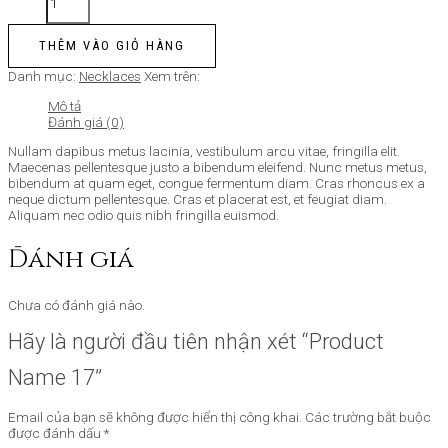
THÊM VÀO GIỎ HÀNG
Danh mục:
Necklaces
Xem trên:
Mô tả
Đánh giá (0)
Nullam dapibus metus lacinia, vestibulum arcu vitae, fringilla elit.
Maecenas pellentesque justo a bibendum eleifend. Nunc metus metus,
bibendum at quam eget, congue fermentum diam. Cras rhoncus ex a
neque dictum pellentesque. Cras et placerat est, et feugiat diam.
Aliquam nec odio quis nibh fringilla euismod.
Đánh giá
Chưa có đánh giá nào.
Hãy là người đầu tiên nhận xét “Product
Name 17”
Email của bạn sẽ không được hiển thị công khai.
Các trường bắt buộc
được đánh dấu
*