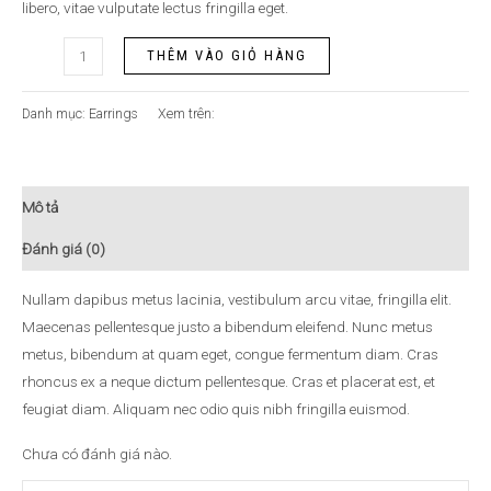
libero, vitae vulputate lectus fringilla eget.
THÊM VÀO GIỎ HÀNG
Danh mục:
Earrings
Xem trên:
Mô tả
Đánh giá (0)
Nullam dapibus metus lacinia, vestibulum arcu vitae, fringilla elit.
Maecenas pellentesque justo a bibendum eleifend. Nunc metus
metus, bibendum at quam eget, congue fermentum diam. Cras
rhoncus ex a neque dictum pellentesque. Cras et placerat est, et
feugiat diam. Aliquam nec odio quis nibh fringilla euismod.
Chưa có đánh giá nào.