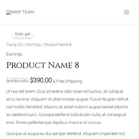
Nhảy
MAIN
tới
MEN
nội
dung
Product
Giá
Giá
Giảm giá!
Name
gốc
hiện
8
Trang chủ
/
Earrings
/ Product Name 8
số
là:
tại
Earrings
lượng
Product Name 8
$450.00.
là:
$390.00.
$
450.00
$
390.00
& Free Shipping
Ut non elit lorem. Duis pharetra odio vitae nisl luctus, at volutpat
arcu lacinia. Aliquam id ullamcorper augue. Fusce feugiat nibh et
nisl mollis hendrerit. Mauris sit amet nulla in augue laoreet lobortis
ac eleifend nunc. Quisque eleifend sollicitudin nulla, et consequat
eros. Donec pellentesque dapibus massa ut cursus.
Quisque ut augue eu dui semper eleifend. Aliquam imperdiet nisl